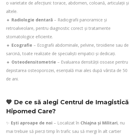
o varietate de afecțiuni: torace, abdomen, coloană, articulații și
altele.
🔸
Radiologie dentară
– Radiografii panoramice și
retroalveolare, pentru diagnostic corect și tratamente
stomatologice eficiente.
🔸
Ecografie
– Ecografii abdominale, pelvine, tiroidiene sau de
sarcină, toate realizate de specialiști empatici și dedicați.
🔸
Osteodensitometrie
– Evaluarea densității osoase pentru
depistarea osteoporozei, esențială mai ales după vârsta de 50
de ani.
💙 De ce să alegi Centrul de Imagistică
Hipomed Care?
✨
Ești aproape de noi
– Localizat în
Chiajna și Militari
, nu
mai trebuie să pierzi timp în trafic sau să mergi în alt cartier