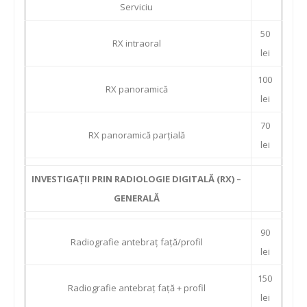
Serviciu
50
RX intraoral
lei
100
RX panoramică
lei
70
RX panoramică parțială
lei
INVESTIGAȚII PRIN RADIOLOGIE DIGITALĂ (RX) –
GENERALĂ
90
Radiografie antebraț față/profil
lei
150
Radiografie antebraț față + profil
lei