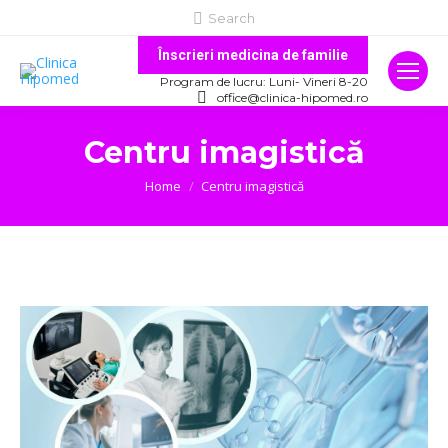
Search:
Search
Înscrieri medicina de familie
Program de lucru: Luni- Vineri 8-20
office@clinica-hipomed.ro
Centru imagistică
You are here:
Home
Centru imagistică