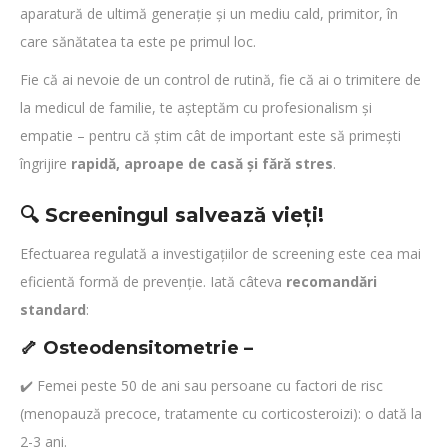
aparatură de ultimă generație și un mediu cald, primitor, în
care sănătatea ta este pe primul loc.
Fie că ai nevoie de un control de rutină, fie că ai o trimitere de
la medicul de familie, te așteptăm cu profesionalism și
empatie – pentru că știm cât de important este să primești
îngrijire
rapidă, aproape de casă și fără stres
.
🔍 Screeningul salvează vieți!
Efectuarea regulată a investigațiilor de screening este cea mai
eficientă formă de prevenție. Iată câteva
recomandări
standard
:
🦴
Osteodensitometrie
–
✔️ Femei peste 50 de ani sau persoane cu factori de risc
(menopauză precoce, tratamente cu corticosteroizi): o dată la
2-3 ani.