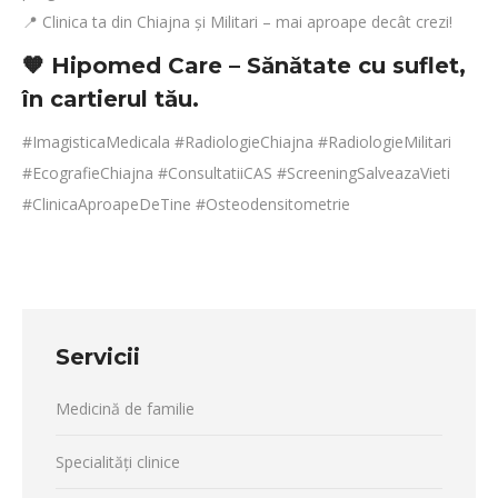
📍 Clinica ta din Chiajna și Militari – mai aproape decât crezi!
🧡 Hipomed Care – Sănătate cu suflet,
în cartierul tău.
#ImagisticaMedicala #RadiologieChiajna #RadiologieMilitari
#EcografieChiajna #ConsultatiiCAS #ScreeningSalveazaVieti
#ClinicaAproapeDeTine #Osteodensitometrie
Servicii
Medicină de familie
Specialități clinice