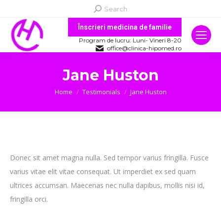
Search:
Search
Înscrieri medicina de familie
Program de lucru: Luni- Vineri 8-20
office@clinica-hipomed.ro
Jane Huston
You are here:
Home
Testimonials
Jane Huston
Donec sit amet magna nulla. Sed tempor varius fringilla. Fusce
varius vitae elit vitae consequat. Ut imperdiet ex sed quam
ultrices accumsan. Maecenas nec nulla dapibus, mollis nisi id,
fringilla orci.